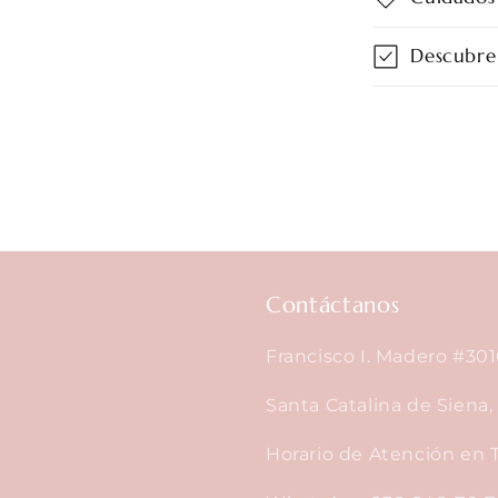
Descubre
Contáctanos
Francisco I. Madero #301
Santa Catalina de Siena
Horario de Atención en T