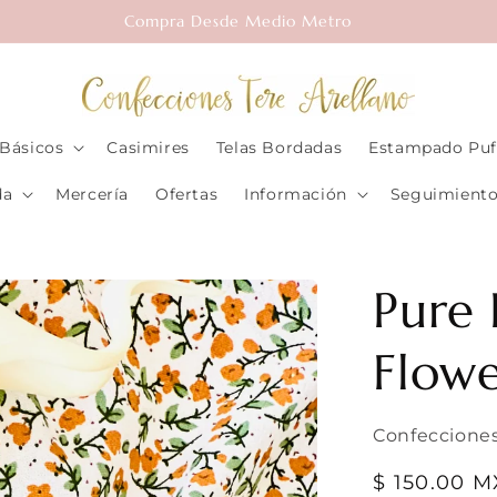
Compra Desde Medio Metro
Básicos
Casimires
Telas Bordadas
Estampado Puf
da
Mercería
Ofertas
Información
Seguimiento
Pure 
Flow
Confecciones
Precio
$ 150.00 