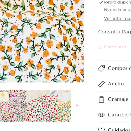
Flowers
Retiro dispo
02
Normalmente e
Ver informa
Consulta Paq
Compartir
Composic
Ancho
Gramaje
Caracterí
Cuidados