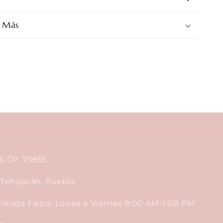
 Más
6 CP. 75855
, Tehuacán, Puebla
ienda Física: Lunes a Viernes 9:00 AM-1:00 PM