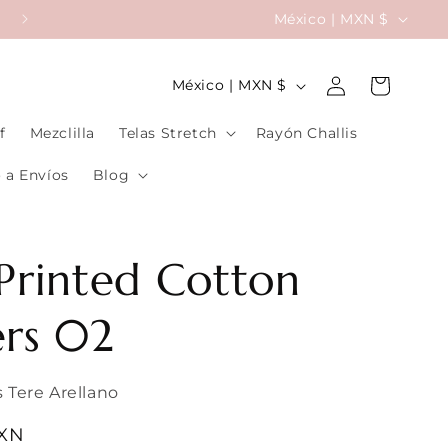
P
México | MXN $
Da Seguimiento a tu Pedido
a
Iniciar
í
P
Carrito
México | MXN $
sesión
s
a
f
Mezclilla
Telas Stretch
Rayón Challis
/
í
r
s
 a Envíos
Blog
e
/
g
r
Printed Cotton
i
e
ó
g
ers 02
n
i
ó
 Tere Arellano
n
MXN