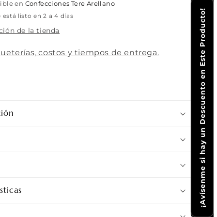
Flowers
nible en
Confecciones Tere Arellano
02
¡Avísenme si hay un Descuento en Este Producto!
stá listo en 2 a 4 días
ción de la tienda
ueterías, costos y tiempos de entrega.
ión
sticas