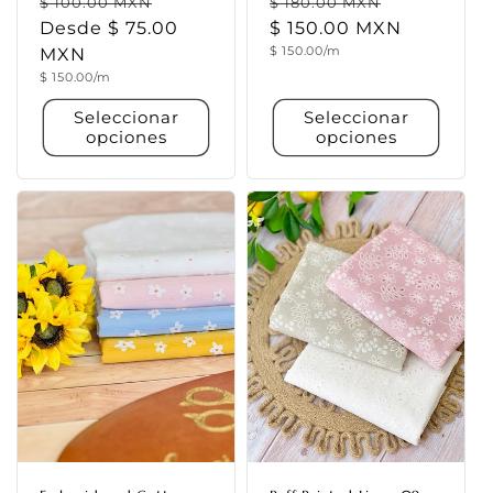
Precio
Precio
Precio
Precio
$ 100.00 MXN
$ 180.00 MXN
habitual
Desde $ 75.00
de
habitual
$ 150.00 MXN
de
Precio
$ 150.00/m
MXN
oferta
oferta
unitario
Precio
$ 150.00/m
unitario
Seleccionar
Seleccionar
opciones
opciones