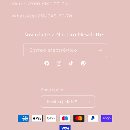
Viernes 9:00 AM-1:00 PM
WhatsApp 238-248-76-70
Suscríbete a Nuestro Newsletter
Correo electrónico
Facebook
Instagram
TikTok
Pinterest
País/región
México | MXN $
Formas
de