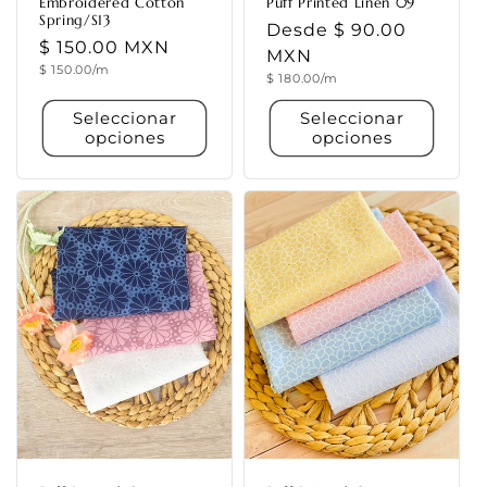
Embroidered Cotton
Puff Printed Linen 09
Spring/S13
Precio
Desde $ 90.00
Precio
$ 150.00 MXN
habitual
MXN
Precio
$ 150.00/m
habitual
Precio
$ 180.00/m
unitario
unitario
Seleccionar
Seleccionar
opciones
opciones