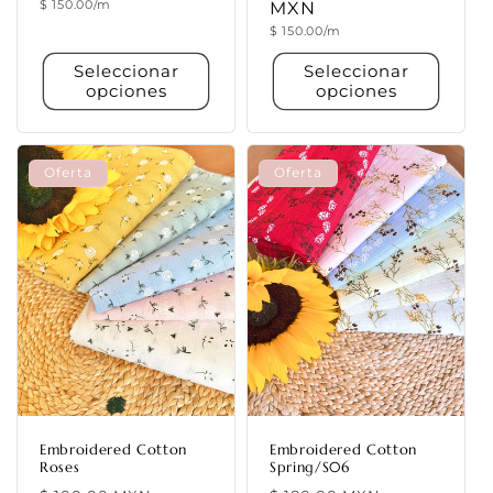
Precio
$ 150.00/m
MXN
oferta
unitario
Precio
$ 150.00/m
unitario
Seleccionar
Seleccionar
opciones
opciones
Oferta
Oferta
Embroidered Cotton
Embroidered Cotton
Roses
Spring/S06