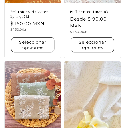
Embroidered Cotton
Puff Printed Linen 10
Spring/S12
Precio
Desde $ 90.00
Precio
$ 150.00 MXN
habitual
MXN
Precio
$ 150.00/m
habitual
Precio
$ 180.00/m
unitario
unitario
Seleccionar
Seleccionar
opciones
opciones