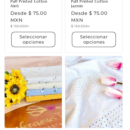
Puff Printed Cotton
Puff Printed Cotton
Aleli
Jazmin
Precio
Desde $ 75.00
Precio
Desde $ 75.00
habitual
MXN
habitual
MXN
Precio
Precio
$ 150.00/m
$ 150.00/m
unitario
unitario
Seleccionar
Seleccionar
opciones
opciones