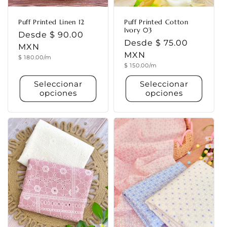
Puff Printed Linen 12
Puff Printed Cotton
Ivory 03
Precio
Desde $ 90.00
Precio
Desde $ 75.00
habitual
MXN
habitual
MXN
Precio
$ 180.00/m
unitario
Precio
$ 150.00/m
unitario
Seleccionar
Seleccionar
opciones
opciones