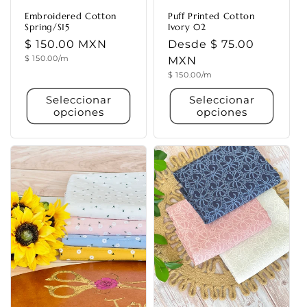
Embroidered Cotton
Puff Printed Cotton
Spring/S15
Ivory 02
Precio
$ 150.00 MXN
Precio
Desde $ 75.00
Precio
$ 150.00/m
habitual
habitual
MXN
unitario
Precio
$ 150.00/m
unitario
Seleccionar
Seleccionar
opciones
opciones