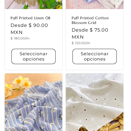
Puff Printed Linen 08
Puff Printed Cotton
Blossom Grid
Precio
Desde $ 90.00
Precio
Desde $ 75.00
habitual
MXN
habitual
MXN
Precio
$ 180.00/m
unitario
Precio
$ 150.00/m
unitario
Seleccionar
Seleccionar
opciones
opciones