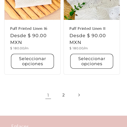
Puff Printed Linen 16
Puff Printed Linen 11
Precio
Desde $ 90.00
Precio
Desde $ 90.00
habitual
MXN
habitual
MXN
Precio
Precio
$ 180.00/m
$ 180.00/m
unitario
unitario
Seleccionar
Seleccionar
opciones
opciones
1
2
Enlaces