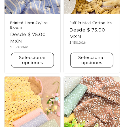
Printed Linen Skyline
Puff Printed Cotton Iris
Bloom
Precio
Desde $ 75.00
Precio
Desde $ 75.00
habitual
MXN
habitual
MXN
Precio
$ 150.00/m
unitario
Precio
$ 150.00/m
unitario
Seleccionar
Seleccionar
opciones
opciones