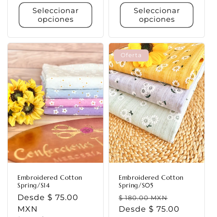
Seleccionar
Seleccionar
opciones
opciones
Oferta
Embroidered Cotton
Embroidered Cotton
Spring/S14
Spring/S05
Precio
Desde $ 75.00
Precio
Precio
$ 180.00 MXN
habitual
MXN
habitual
Desde $ 75.00
de