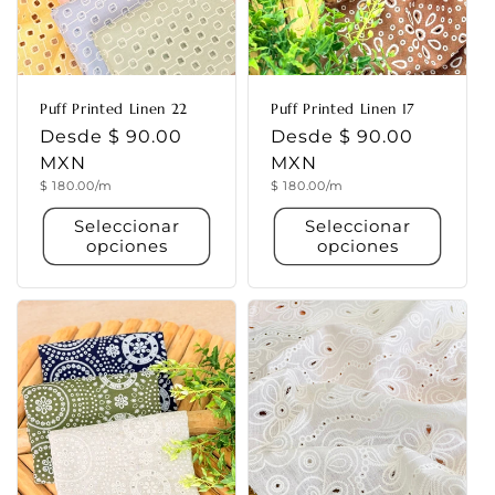
Puff Printed Linen 22
Puff Printed Linen 17
Precio
Desde $ 90.00
Precio
Desde $ 90.00
habitual
MXN
habitual
MXN
Precio
Precio
$ 180.00/m
$ 180.00/m
unitario
unitario
Seleccionar
Seleccionar
opciones
opciones