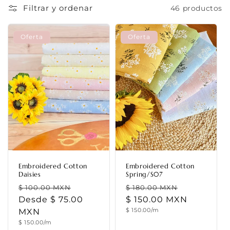
Filtrar y ordenar
46 productos
n
:
Oferta
Oferta
Embroidered Cotton
Embroidered Cotton
Daisies
Spring/S07
Precio
Precio
Precio
Precio
$ 100.00 MXN
$ 180.00 MXN
habitual
Desde $ 75.00
de
habitual
$ 150.00 MXN
de
Precio
$ 150.00/m
MXN
oferta
oferta
unitario
Precio
$ 150.00/m
unitario