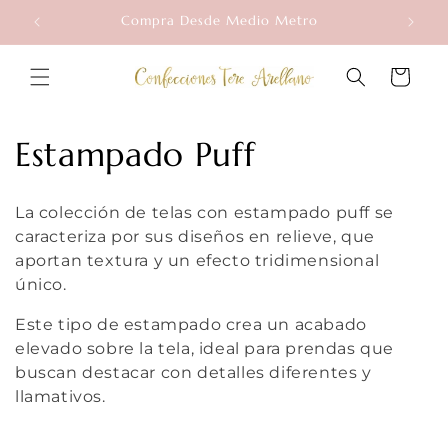
Ir
Compra Desde Medio Metro
directamente
al contenido
Carrito
C
Estampado Puff
o
La colección de telas con estampado puff se
l
caracteriza por sus diseños en relieve, que
aportan textura y un efecto tridimensional
e
único.
c
Este tipo de estampado crea un acabado
elevado sobre la tela, ideal para prendas que
c
buscan destacar con detalles diferentes y
i
llamativos.
ó