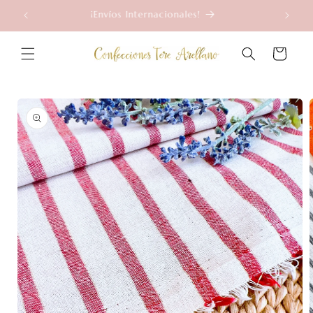
Ir
Compra Desde Medio Metro
directamente
al contenido
Carrito
Ir
directamente
a la
información
del producto