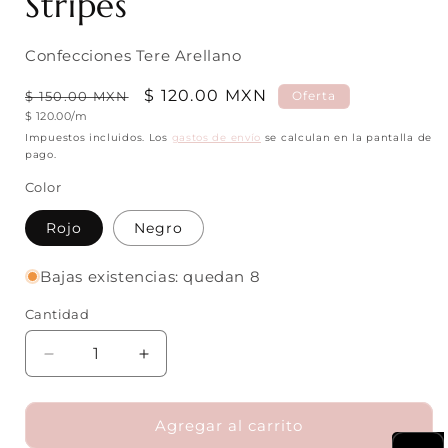
Stripes
Confecciones Tere Arellano
Precio
Precio
$ 120.00 MXN
$ 150.00 MXN
Oferta
Precio
$ 120.00/m
habitual
de
unitario
Impuestos incluidos. Los
gastos de envío
se calculan en la pantalla de
oferta
pago.
Color
Rojo
Negro
Bajas existencias: quedan 8
Cantidad
Cantidad
Reducir
Aumentar
cantidad
cantidad
para
para
Printed
Printed
Agregar al carrito
Linen
Linen