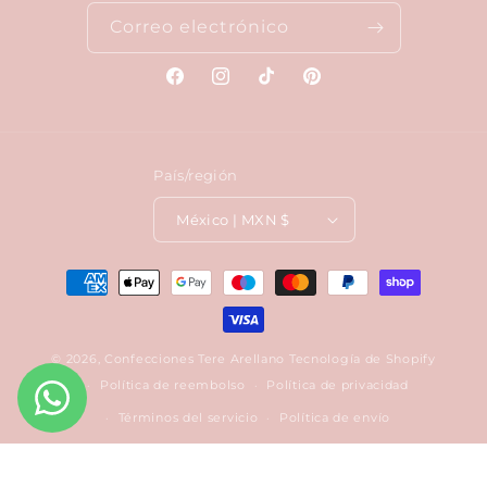
Correo electrónico
Facebook
Instagram
TikTok
Pinterest
País/región
México | MXN $
Formas
de
pago
© 2026,
Confecciones Tere Arellano
Tecnología de Shopify
Política de reembolso
Política de privacidad
Términos del servicio
Política de envío
Información de contacto