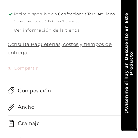
Lurex
Lurex
Stripes
Stripes
Retiro disponible en
Confecciones Tere Arellano
¡
A
v
í
s
e
n
m
e
s
i
h
a
y
u
n
D
e
c
u
e
n
t
o
e
n
E
s
t
e
P
r
o
d
u
c
t
o
Normalmente está listo en 2 a 4 días
Ver información de la tienda
Consulta Paqueterías, costos y tiempos de
entrega.
s
!
Compartir
Composición
Ancho
Gramaje