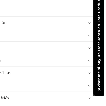
¡Avísenme si hay un Descuento en Este Producto!
ión
a
sticas
 Más