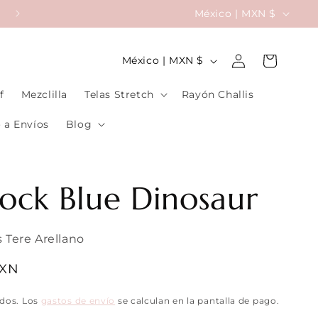
P
México | MXN $
Da Seguimiento a tu Pedido
a
Iniciar
í
P
Carrito
México | MXN $
sesión
s
a
f
Mezclilla
Telas Stretch
Rayón Challis
/
í
r
s
 a Envíos
Blog
e
/
g
r
lock Blue Dinosaur
i
e
ó
g
 Tere Arellano
n
i
ó
MXN
n
idos. Los
gastos de envío
se calculan en la pantalla de pago.