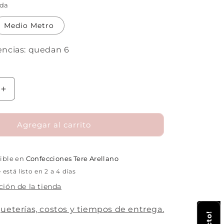
ida
Medio Metro
encias: quedan 6
Aumentar
cantidad
para
Interlock
Agregar al carrito
Blue
Dinosaur
nible en
Confecciones Tere Arellano
stá listo en 2 a 4 días
ción de la tienda
ueterías, costos y tiempos de entrega.