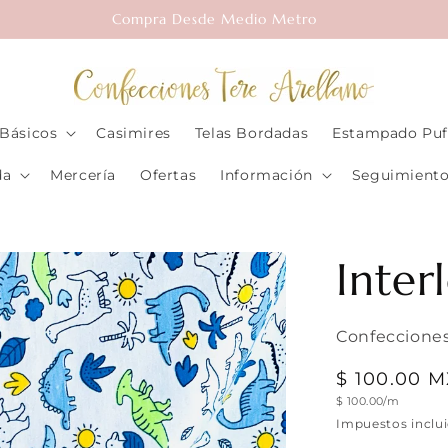
Compra Desde Medio Metro
Básicos
Casimires
Telas Bordadas
Estampado Puf
da
Mercería
Ofertas
Información
Seguimiento
Inter
Confecciones
Precio
$ 100.00 
Precio
$ 100.00/m
habitual
unitario
Impuestos inclu