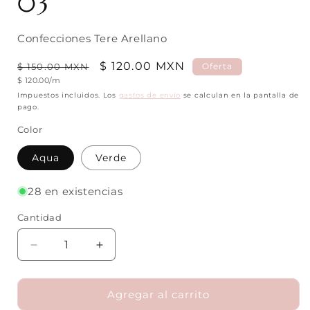
03
Confecciones Tere Arellano
Precio
Precio
$ 120.00 MXN
$ 150.00 MXN
Oferta
Precio
$ 120.00/m
habitual
de
unitario
Impuestos incluidos. Los
gastos de envío
se calculan en la pantalla de
oferta
pago.
Color
Aqua
Verde
28 en existencias
Cantidad
Cantidad
Reducir
Aumentar
cantidad
cantidad
para
para
Cotton
Cotton
Agregar al carrito
Twill
Twill