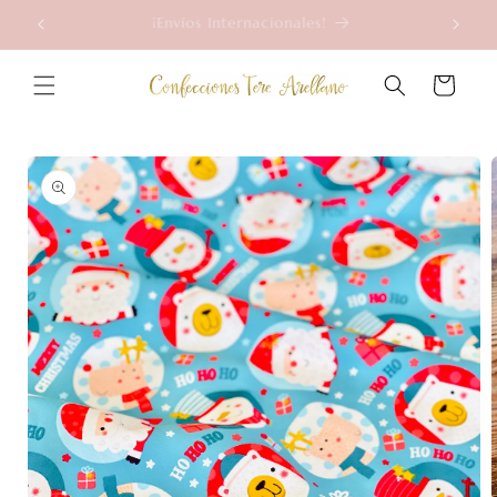
Ir
Compra Desde Medio Metro
directamente
al contenido
Carrito
Ir
directamente
a la
información
del producto