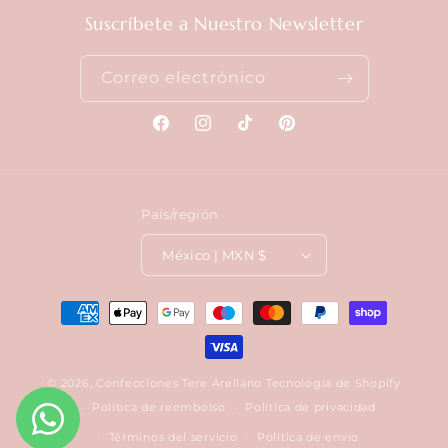
Suscríbete a Nuestro Newsletter
Correo electrónico
Facebook
Instagram
TikTok
Pinterest
País/región
México | MXN $
Formas
de
pago
© 2026,
Confecciones Tere Arellano
Tecnología de Shopify
Política de reembolso
Política de privacidad
Términos del servicio
Política de envío