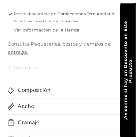
Christmas
Christmas
03
03
Retiro disponible en
Confecciones Tere Arellano
Normalmente está listo en 2 a 4 días
¡
A
v
í
s
e
n
m
e
s
i
h
a
y
u
n
D
e
c
u
e
n
t
o
e
n
E
s
t
e
P
r
o
d
u
c
t
o
Ver información de la tienda
Consulta Paqueterías, costos y tiempos de
entrega.
s
!
Compartir
Composición
Ancho
Gramaje